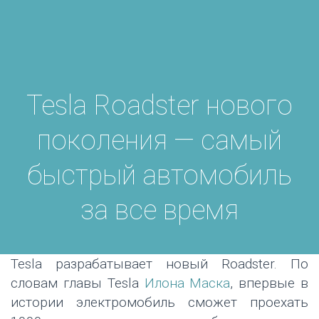
Tesla Roadster нового
поколения — самый
быстрый автомобиль
за все время
Tesla разрабатывает новый Roadster. По
словам главы Tesla
Илона Маска
, впервые в
истории электромобиль сможет проехать