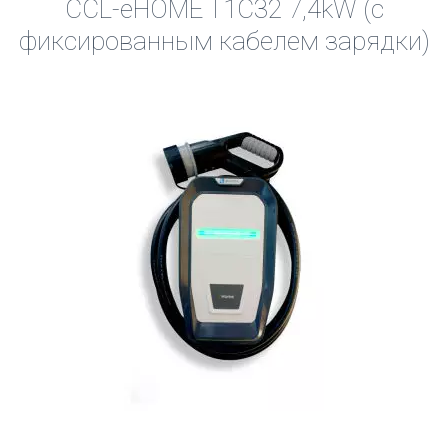
CCL-eHOME T1C32 7,4kW (с
фиксированным кабелем зарядки)