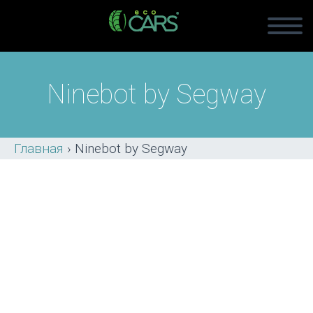
Ninebot by Segway
Главная
›
Ninebot by Segway